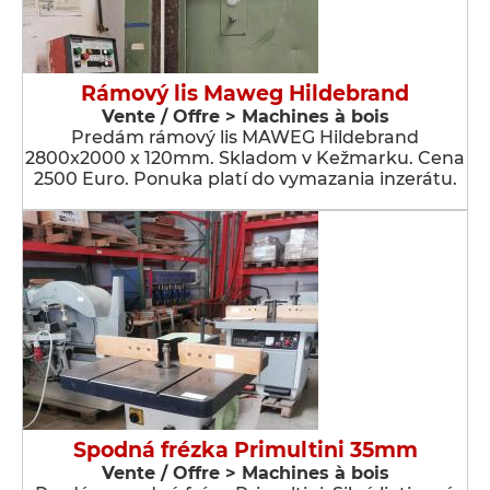
Rámový lis Maweg Hildebrand
Vente / Offre > Machines à bois
Predám rámový lis MAWEG Hildebrand
2800x2000 x 120mm. Skladom v Kežmarku. Cena
2500 Euro. Ponuka platí do vymazania inzerátu.
Spodná frézka Primultini 35mm
Vente / Offre > Machines à bois