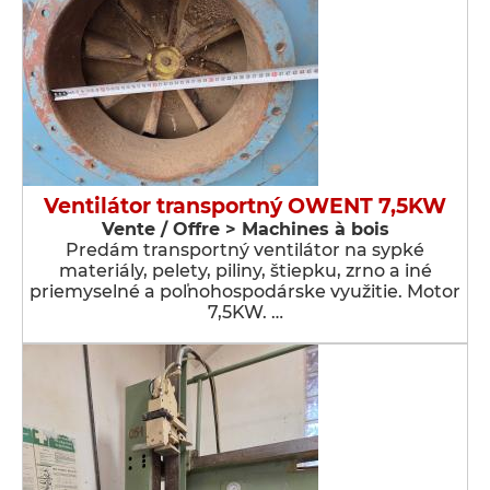
Ventilátor transportný OWENT 7,5KW
Vente / Offre > Machines à bois
Predám transportný ventilátor na sypké
materiály, pelety, piliny, štiepku, zrno a iné
priemyselné a poľnohospodárske využitie. Motor
7,5KW. …