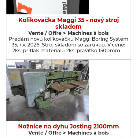
Kolikovačka Maggi 35 - nový stroj
skladom
Vente / Offre > Machines à bois
Predám novú kolíkovačku Maggi Boring System
35, r.v. 2026. Stroj skladom so zárukou. V cene:
2ks. prítlak materiálu 2ks. pravítko 1500mm …
Nožnice na dyhu Josting 2100mm
Vente / Offre > Machines à bois