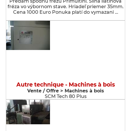
Predám spodnú frézu Primultini. Silná liatinová
fréza vo výbornom stave. Hriadeľ priemer 35mm.
Cena 1000 Euro Ponuka platí do vymazani …
Autre technique - Machines à bois
Vente / Offre > Machines à bois
SCM Tech 80 Plus