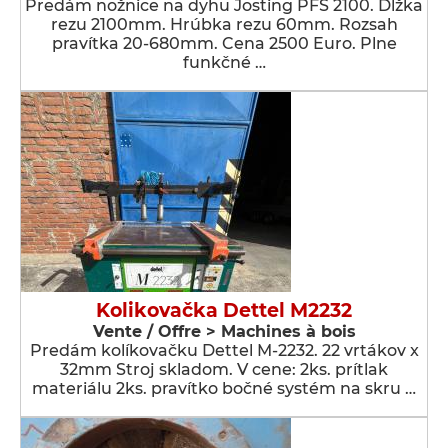
Predám nožnice na dyhu Josting PFS 2100. Dĺžka
rezu 2100mm. Hrúbka rezu 60mm. Rozsah
pravítka 20-680mm. Cena 2500 Euro. Plne
funkčné …
Kolikovačka Dettel M2232
Vente / Offre > Machines à bois
Predám kolíkovačku Dettel M-2232. 22 vrtákov x
32mm Stroj skladom. V cene: 2ks. prítlak
materiálu 2ks. pravítko bočné systém na skru …