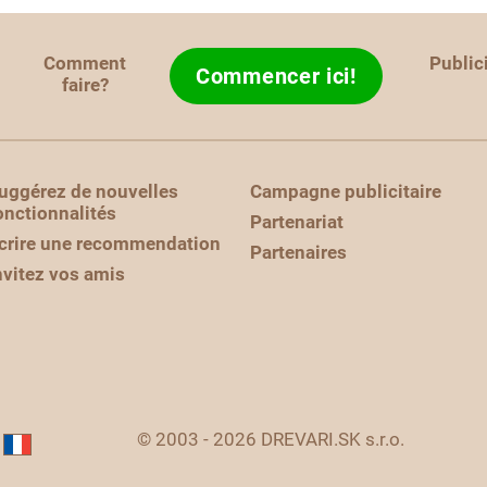
Comment
Public
Commencer ici!
faire?
uggérez de nouvelles
Campagne publicitaire
onctionnalités
Partenariat
crire une recommendation
Partenaires
nvitez vos amis
© 2003 - 2026 DREVARI.SK s.r.o.