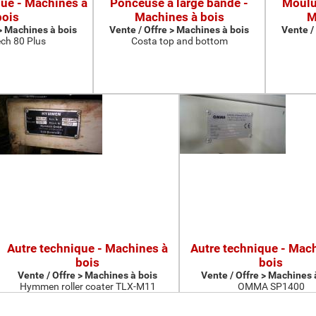
que - Machines à
Ponceuse à large bande -
Moulur
bois
Machines à bois
M
 > Machines à bois
Vente / Offre > Machines à bois
Vente /
ch 80 Plus
Costa top and bottom
Autre technique - Machines à
Autre technique - Mac
bois
bois
Vente / Offre > Machines à bois
Vente / Offre > Machines 
Hymmen roller coater TLX-M11
OMMA SP1400