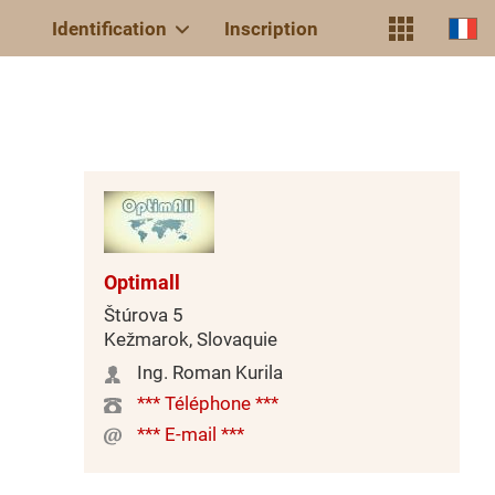
Identification
Inscription
Optimall
Štúrova 5
Kežmarok, Slovaquie
Ing. Roman Kurila
*** Téléphone ***
*** E-mail ***