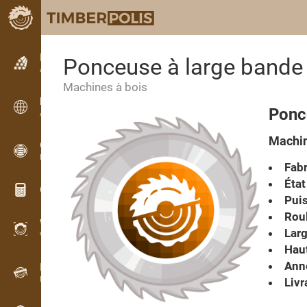
Petites annonces
Ponceuse à large band
Annonces texte
Machines à bois
Petites annonces
Ponc
Annonces internationales
Machin
OPTI-TIMB
Plans de débit
Fabr
État
Calculateurs pour le bois
Pui
Roul
WoodProfi
Larg
Volume de bois avec IA
Haut
Anné
Enregistreur
Inventaire du bois sur le terrain
Livr