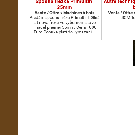
Spodná frézka Primultini
Autre techni
35mm
Vente / Offre > Machines à bois
Vente / Offre
Predám spodnú frézu Primultini. Silná
SCM Te
liatinová fréza vo výbornom stave.
Hriadeľ priemer 35mm. Cena 1000
Euro Ponuka platí do vymazani …