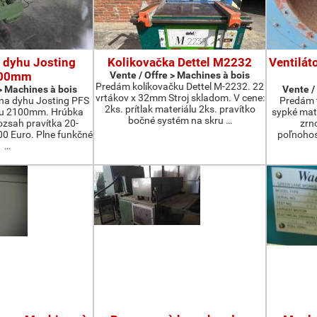
 dyhu Josting
Kolikovačka Dettel M2232
Ventilát
00mm
Vente / Offre > Machines à bois
Predám kolíkovačku Dettel M-2232. 22
 > Machines à bois
Vente /
vrtákov x 32mm Stroj skladom. V cene:
na dyhu Josting PFS
Predám t
2ks. prítlak materiálu 2ks. pravítko
zu 2100mm. Hrúbka
sypké mater
bočné systém na skru …
zsah pravítka 20-
zrn
 Euro. Plne funkčné
poľnohos
…