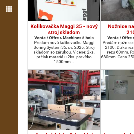
Plus de fonctions
Kolikovačka Maggi 35 - nový
Nožnice na
stroj skladom
21
Vente / Offre > Machines à bois
Vente / Offre
Predám novú kolíkovačku Maggi
Predám nožnice 
Boring System 35, r.v. 2026. Stroj
2100. Dĺžka re
skladom so zárukou. V cene: 2ks.
rezu 60mm. Ro
prítlak materiálu 2ks. pravítko
680mm. Cena 2500
1500mm …