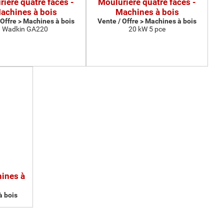
ière quatre faces -
Moulurière quatre faces -
achines à bois
Machines à bois
 Offre > Machines à bois
Vente / Offre > Machines à bois
Wadkin GA220
20 kW 5 pce
hines à
à bois