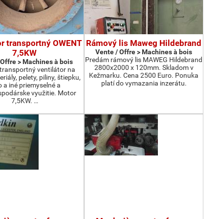
or transportný OWENT
Rámový lis Maweg Hildebrand
7,5KW
Vente / Offre > Machines à bois
Predám rámový lis MAWEG Hildebrand
 Offre > Machines à bois
2800x2000 x 120mm. Skladom v
ransportný ventilátor na
Kežmarku. Cena 2500 Euro. Ponuka
iály, pelety, piliny, štiepku,
platí do vymazania inzerátu.
o a iné priemyselné a
podárske využitie. Motor
7,5KW. …