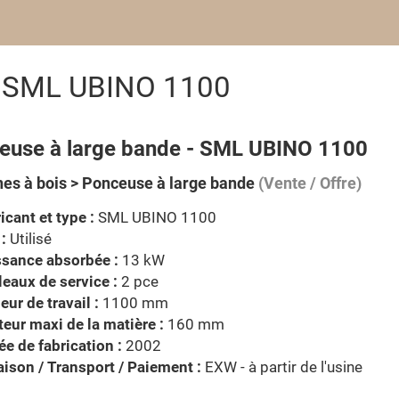
e SML UBINO 1100
euse à large bande - SML UBINO 1100
es à bois > Ponceuse à large bande
(Vente / Offre)
icant et type :
SML UBINO 1100
 :
Utilisé
ssance absorbée :
13 kW
eaux de service :
2 pce
eur de travail :
1100 mm
eur maxi de la matière :
160 mm
e de fabrication :
2002
aison / Transport / Paiement :
EXW - à partir de l'usine