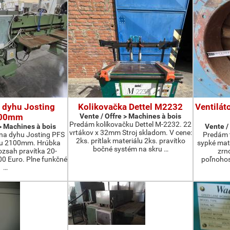
 dyhu Josting
Kolikovačka Dettel M2232
Ventilát
00mm
Vente / Offre > Machines à bois
Predám kolíkovačku Dettel M-2232. 22
 > Machines à bois
Vente /
vrtákov x 32mm Stroj skladom. V cene:
na dyhu Josting PFS
Predám t
2ks. prítlak materiálu 2ks. pravítko
zu 2100mm. Hrúbka
sypké mater
bočné systém na skru …
zsah pravítka 20-
zrn
 Euro. Plne funkčné
poľnohos
…