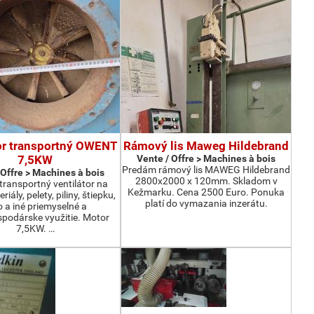
or transportný OWENT
Rámový lis Maweg Hildebrand
7,5KW
Vente / Offre > Machines à bois
Predám rámový lis MAWEG Hildebrand
 Offre > Machines à bois
2800x2000 x 120mm. Skladom v
ransportný ventilátor na
Kežmarku. Cena 2500 Euro. Ponuka
iály, pelety, piliny, štiepku,
platí do vymazania inzerátu.
o a iné priemyselné a
podárske využitie. Motor
7,5KW. …