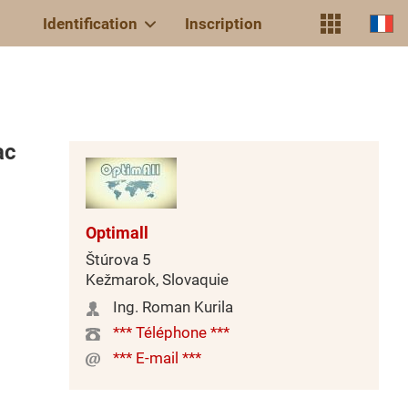
Identification
Inscription
ac
Optimall
Štúrova 5
Kežmarok, Slovaquie
Ing. Roman Kurila
*** Téléphone ***
*** E-mail ***