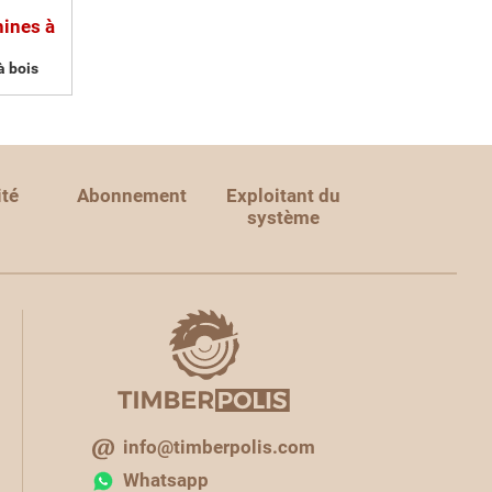
hines à
à bois
ité
Abonnement
Exploitant du
système
info@timberpolis.com
Whatsapp