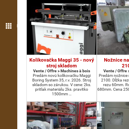
Plus de fonctions
Kolikovačka Maggi 35 - nový
Nožnice na
stroj skladom
21
Vente / Offre > Machines à bois
Vente / Offre
Predám novú kolíkovačku Maggi
Predám nožnice 
Boring System 35, r.v. 2026. Stroj
2100. Dĺžka re
skladom so zárukou. V cene: 2ks.
rezu 60mm. Ro
prítlak materiálu 2ks. pravítko
680mm. Cena 2500
1500mm …