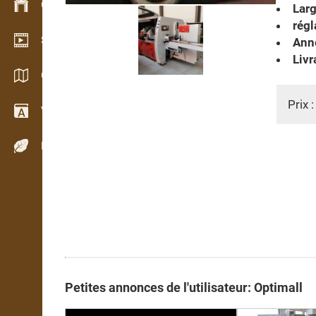
Gestion du stock
Larg
régl
Schowroom vidéo
Anné
Livr
Catalogues / Brochures
Prix 
Vocabulaire
Espèces de bois
Petites annonces de l'utilisateur: Optimall