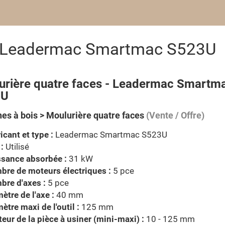
es Leadermac Smartmac S523U
urière quatre faces - Leadermac Smartm
3U
es à bois > Moulurière quatre faces
(Vente / Offre)
icant et type :
Leadermac Smartmac S523U
 :
Utilisé
ssance absorbée :
31 kW
re de moteurs électriques :
5 pce
bre d'axes :
5 pce
ètre de l'axe :
40 mm
ètre maxi de l'outil :
125 mm
eur de la pièce à usiner (mini-maxi) :
10 - 125 mm