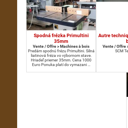
Spodná frézka Primultini
Autre techni
35mm
Vente / Offre > Machines à bois
Vente / Offre
Predám spodnú frézu Primultini. Silná
SCM Te
liatinová fréza vo výbornom stave.
Hriadeľ priemer 35mm. Cena 1000
Euro Ponuka platí do vymazani …