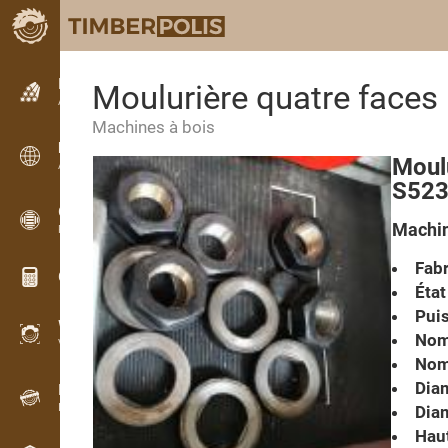
Petites annonces
Moulurière quatre fac
Annonces texte
Machines à bois
Petites annonces
Moul
Annonces internationales
S52
OPTI-TIMB
Machin
Plans de débit
Fabr
Calculateurs pour le bois
État
Pui
WoodProfi
Nomb
Volume de bois avec IA
Nom
Diam
Enregistreur
Inventaire du bois sur le terrain
Diam
Haut