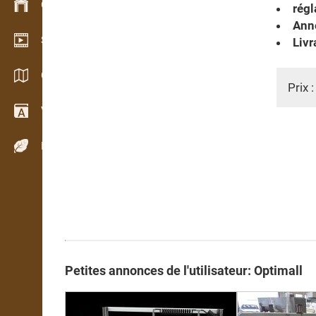
Gestion du stock
régl
Anné
Schowroom vidéo
Livr
Catalogues / Brochures
Prix 
Vocabulaire
Espèces de bois
Petites annonces de l'utilisateur: Optimall