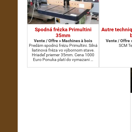
Spodná frézka Primultini
Autre techni
35mm
Vente / Offre > Machines à bois
Vente / Offre
Predám spodnú frézu Primultini. Silná
SCM Te
liatinová fréza vo výbornom stave.
Hriadeľ priemer 35mm. Cena 1000
Euro Ponuka platí do vymazani …