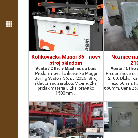
Plus de fonctions
Kolikovačka Maggi 35 - nový
Nožnice na
stroj skladom
21
Vente / Offre > Machines à bois
Vente / Offre
Predám novú kolíkovačku Maggi
Predám nožnice 
Boring System 35, r.v. 2026. Stroj
2100. Dĺžka re
skladom so zárukou. V cene: 2ks.
rezu 60mm. Ro
prítlak materiálu 2ks. pravítko
680mm. Cena 2500
1500mm …