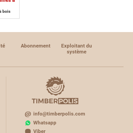
hines à
à bois
ité
Abonnement
Exploitant du
système
info@timberpolis.com
Whatsapp
Viber