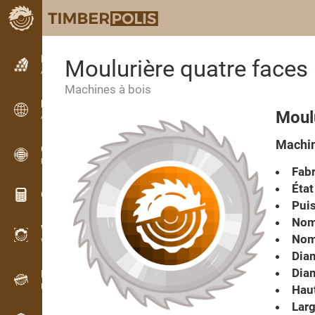
Petites annonces
Moulurière quatre faces
Annonces texte
Machines à bois
Petites annonces
Moul
Annonces internationales
Machin
OPTI-TIMB
Plans de débit
Fabr
État
Calculateurs pour le bois
Pui
Nomb
WoodProfi
Nom
Volume de bois avec IA
Diam
Diam
Enregistreur
Inventaire du bois sur le terrain
Haut
Larg