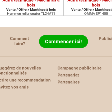
Autre technique - Machines à
Autre technique - Mac
bois
bois
Vente / Offre > Machines à bois
Vente / Offre > Machines 
Hymmen roller coater TLX-M11
OMMA SP1400
Comment
Public
Commencer ici!
faire?
uggérez de nouvelles
Campagne publicitaire
onctionnalités
Partenariat
crire une recommendation
Partenaires
nvitez vos amis