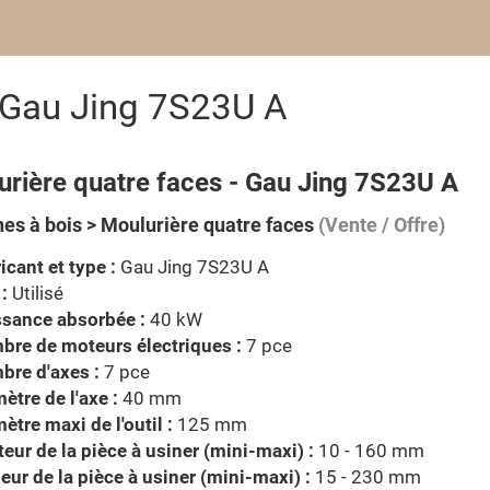
 Gau Jing 7S23U A
urière quatre faces - Gau Jing 7S23U A
es à bois > Moulurière quatre faces
(Vente / Offre)
icant et type :
Gau Jing 7S23U A
 :
Utilisé
ssance absorbée :
40 kW
re de moteurs électriques :
7 pce
bre d'axes :
7 pce
ètre de l'axe :
40 mm
ètre maxi de l'outil :
125 mm
eur de la pièce à usiner (mini-maxi) :
10 - 160 mm
eur de la pièce à usiner (mini-maxi) :
15 - 230 mm