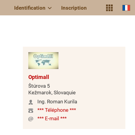
Identification
Inscription
Optimall
Štúrova 5
Kežmarok, Slovaquie
Ing. Roman Kurila
*** Téléphone ***
*** E-mail ***