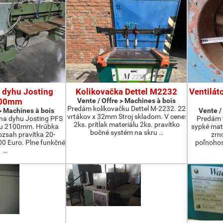
 dyhu Josting
Kolikovačka Dettel M2232
Ventilát
00mm
Vente / Offre > Machines à bois
Predám kolíkovačku Dettel M-2232. 22
 > Machines à bois
Vente /
vrtákov x 32mm Stroj skladom. V cene:
na dyhu Josting PFS
Predám t
2ks. prítlak materiálu 2ks. pravítko
zu 2100mm. Hrúbka
sypké mater
bočné systém na skru …
zsah pravítka 20-
zrn
 Euro. Plne funkčné
poľnohos
…