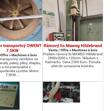
or transportný OWENT
Rámový lis Maweg Hildebrand
7,5KW
Vente / Offre > Machines à bois
Predám rámový lis MAWEG Hildebrand
 Offre > Machines à bois
2800x2000 x 120mm. Skladom v
ransportný ventilátor na
Kežmarku. Cena 2500 Euro. Ponuka
iály, pelety, piliny, štiepku,
platí do vymazania inzerátu.
o a iné priemyselné a
podárske využitie. Motor
7,5KW. …