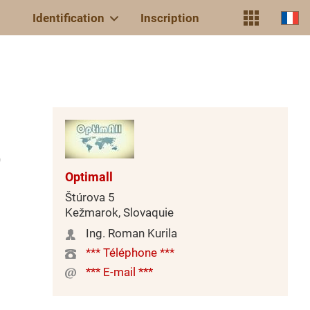
Identification
Inscription
)
Optimall
Štúrova 5
Kežmarok, Slovaquie
Ing. Roman Kurila
*** Téléphone ***
*** E-mail ***