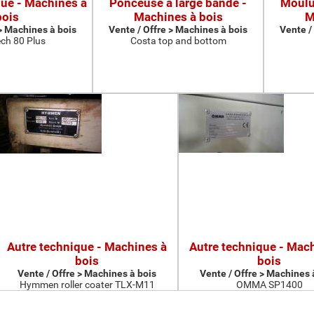
que - Machines à
Ponceuse à large bande -
Moulur
bois
Machines à bois
M
 > Machines à bois
Vente / Offre > Machines à bois
Vente /
ch 80 Plus
Costa top and bottom
Autre technique - Machines à
Autre technique - Mac
bois
bois
Vente / Offre > Machines à bois
Vente / Offre > Machines 
Hymmen roller coater TLX-M11
OMMA SP1400