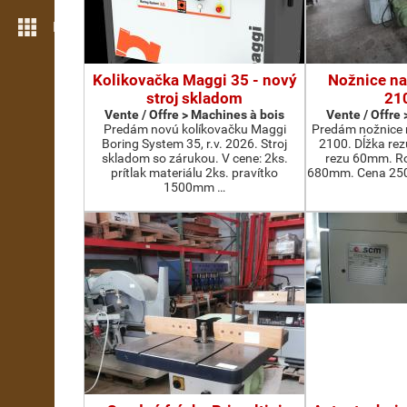
Plus de fonctions
Kolikovačka Maggi 35 - nový
Nožnice na
stroj skladom
21
Vente / Offre > Machines à bois
Vente / Offre
Predám novú kolíkovačku Maggi
Predám nožnice 
Boring System 35, r.v. 2026. Stroj
2100. Dĺžka re
skladom so zárukou. V cene: 2ks.
rezu 60mm. Ro
prítlak materiálu 2ks. pravítko
680mm. Cena 2500
1500mm …