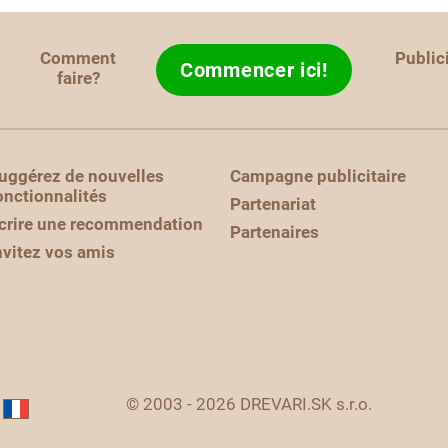
Comment
Public
Commencer ici!
faire?
uggérez de nouvelles
Campagne publicitaire
onctionnalités
Partenariat
crire une recommendation
Partenaires
nvitez vos amis
© 2003 - 2026 DREVARI.SK s.r.o.