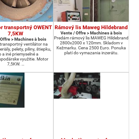
or transportný OWENT
Rámový lis Maweg Hildebrand
7,5KW
Vente / Offre > Machines à bois
Predám rámový lis MAWEG Hildebrand
 Offre > Machines à bois
2800x2000 x 120mm. Skladom v
ransportný ventilátor na
Kežmarku. Cena 2500 Euro. Ponuka
iály, pelety, piliny, štiepku,
platí do vymazania inzerátu.
o a iné priemyselné a
podárske využitie. Motor
7,5KW. …