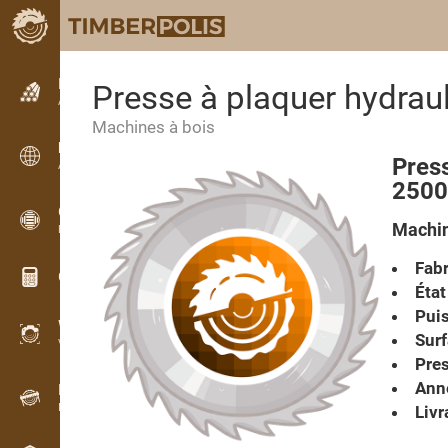
Petites annonces
Presse à plaquer hydra
Annonces texte
Machines à bois
Petites annonces
Pres
Annonces internationales
2500
OPTI-TIMB
Machin
Plans de débit
Fabr
Calculateurs pour le bois
État
Pui
WoodProfi
Surf
Volume de bois avec IA
Pre
Anné
Enregistreur
Inventaire du bois sur le terrain
Livr