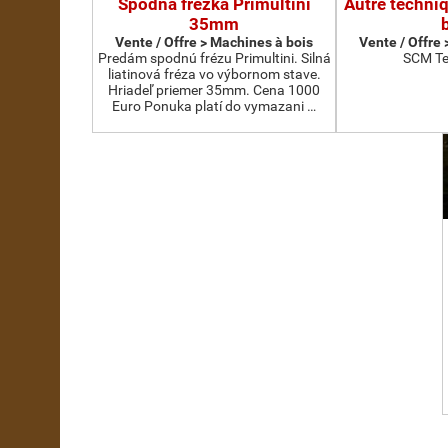
Spodná frézka Primultini
Autre techni
35mm
Vente / Offre > Machines à bois
Vente / Offre
Predám spodnú frézu Primultini. Silná
SCM Te
liatinová fréza vo výbornom stave.
Hriadeľ priemer 35mm. Cena 1000
Euro Ponuka platí do vymazani …