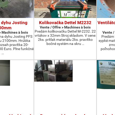
 dyhu Josting
Kolikovačka Dettel M2232
Ventilát
00mm
Vente / Offre > Machines à bois
Predám kolíkovačku Dettel M-2232. 22
 > Machines à bois
Vente /
vrtákov x 32mm Stroj skladom. V cene:
na dyhu Josting PFS
Predám t
2ks. prítlak materiálu 2ks. pravítko
zu 2100mm. Hrúbka
sypké mater
bočné systém na skru …
zsah pravítka 20-
zrn
 Euro. Plne funkčné
poľnohos
…