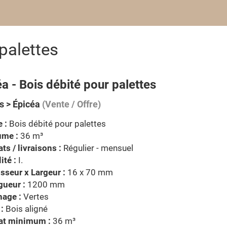
palettes
a - Bois débité pour palettes
s > Épicéa
(Vente / Offre)
 :
Bois débité pour palettes
ume :
36 m³
ts / livraisons :
Régulier - mensuel
ité :
I.
sseur x Largeur :
16 x 70 mm
gueur :
1200 mm
hage :
Vertes
 :
Bois aligné
at minimum :
36 m³