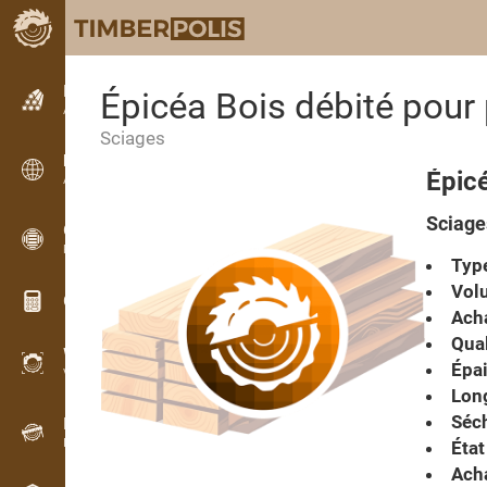
Petites annonces
Épicéa Bois débité pour 
Annonces texte
Sciages
Petites annonces
Épicé
Annonces internationales
Sciage
OPTI-TIMB
Plans de débit
Type
Vol
Calculateurs pour le bois
Acha
Qual
WoodProfi
Épai
Volume de bois avec IA
Lon
Séc
Enregistreur
Inventaire du bois sur le terrain
État
Ach