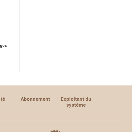
ages
ité
Abonnement
Exploitant du
système