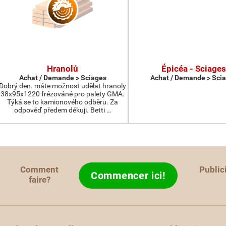
Hranolů
Épicéa - Sciages
Achat / Demande > Sciages
Achat / Demande > Sci
Dobrý den. máte možnost udělat hranoly
38x95x1220 frézováné pro palety GMA.
Týká se to kamionového odběru. Za
odpověď předem děkuji. Betti …
Comment
Public
Commencer ici!
faire?