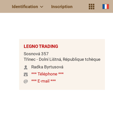
Identification
Inscription
LEGNO TRADING
Sosnová 357
Třinec - Dolní Lištná, République tchèque
Radka Byrtusová
*** Téléphone ***
*** E-mail ***