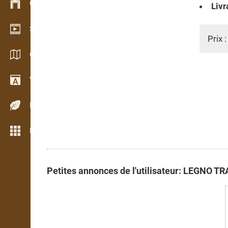
Gestion du stock
Livr
Schowroom vidéo
Prix 
Catalogues / Brochures
Vocabulaire
Espèces de bois
Plus de fonctions
Petites annonces de l'utilisateur: LEGNO T