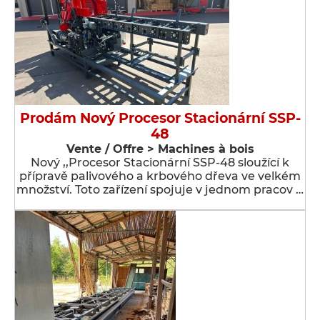
Prodám Nový Procesor Stacionární SSP-
48
Vente / Offre > Machines à bois
Nový ,,Procesor Stacionární SSP-48 sloužící k
přípravě palivového a krbového dřeva ve velkém
množství. Toto zařízení spojuje v jednom pracov …