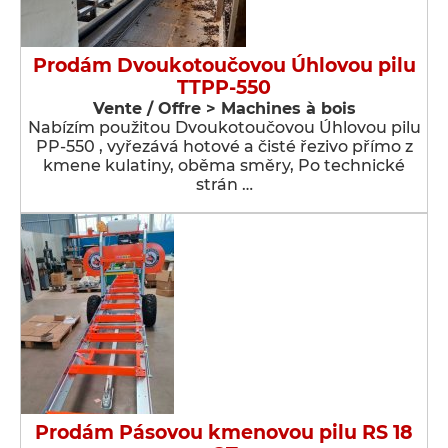
Prodám Dvoukotoučovou Úhlovou pilu
TTPP-550
Vente / Offre > Machines à bois
Nabízím použitou Dvoukotoučovou Úhlovou pilu
PP-550 , vyřezává hotové a čisté řezivo přímo z
kmene kulatiny, oběma směry, Po technické
strán …
Prodám Pásovou kmenovou pilu RS 18