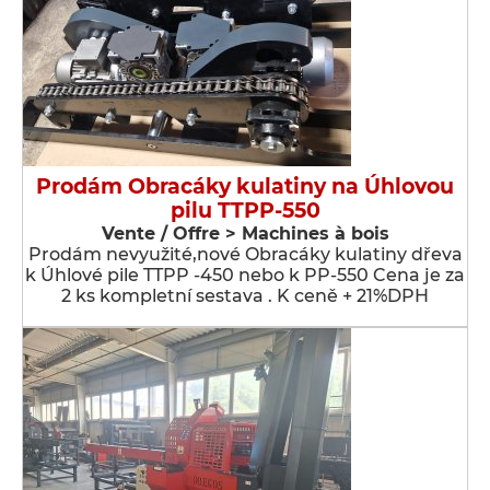
Prodám Obracáky kulatiny na Úhlovou
pilu TTPP-550
Vente / Offre > Machines à bois
Prodám nevyužité,nové Obracáky kulatiny dřeva
k Úhlové pile TTPP -450 nebo k PP-550 Cena je za
2 ks kompletní sestava . K ceně + 21%DPH