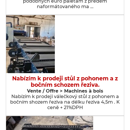
podobných euro paletám z předem
naformátovaného ma …
Nabízím k prodeji stůl z pohonem a z
bočním schozem řeziva.
Vente / Offre > Machines à bois
Nabízím k prodeji válečkový stůl z pohonem a
bočním shozem řeziva na délku řeziva 4,5m . K
ceně + 21%DPH