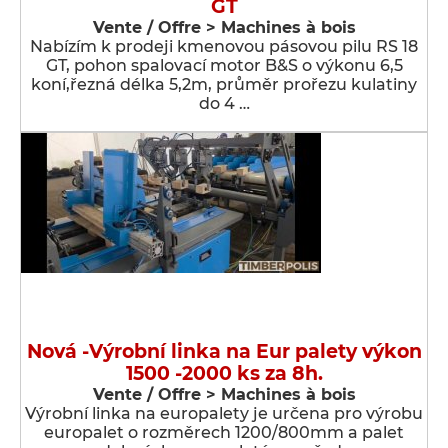
GT
Vente / Offre > Machines à bois
Nabízím k prodeji kmenovou pásovou pilu RS 18
GT, pohon spalovací motor B&S o výkonu 6,5
koní,řezná délka 5,2m, průměr prořezu kulatiny
do 4 …
Nová -Výrobní linka na Eur palety výkon
1500 -2000 ks za 8h.
Vente / Offre > Machines à bois
Výrobní linka na europalety je určena pro výrobu
europalet o rozměrech 1200/800mm a palet