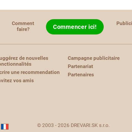
Comment
Public
Commencer ici!
faire?
uggérez de nouvelles
Campagne publicitaire
onctionnalités
Partenariat
crire une recommendation
Partenaires
nvitez vos amis
© 2003 - 2026 DREVARI.SK s.r.o.