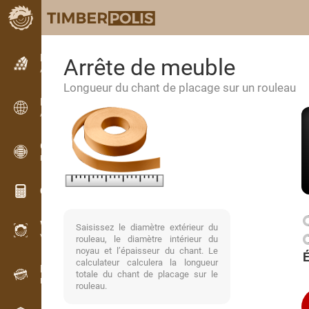
Petites annonces
Arrête de meuble
Annonces texte
Longueur du chant de placage sur un rouleau
Petites annonces
Annonces internationales
OPTI-TIMB
Plans de débit
Calculateurs pour le bois
WoodProfi
Saisissez le diamètre extérieur du
Volume de bois avec IA
rouleau, le diamètre intérieur du
noyau et l’épaisseur du chant. Le
calculateur calculera la longueur
Enregistreur
totale du chant de placage sur le
Inventaire du bois sur le terrain
rouleau.