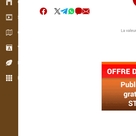
Gestion du stock
Schowroom vidéo
La valeur
Catalogues / Brochures
Vocabulaire
Espèces de bois
Plus de fonctions