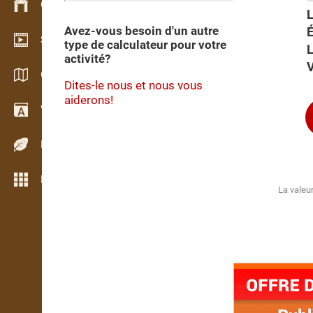
Gestion du stock
Avez-vous besoin d'un autre
Schowroom vidéo
type de calculateur pour votre
activité?
Catalogues / Brochures
Dites-le nous et nous vous
aiderons!
Vocabulaire
Espèces de bois
Plus de fonctions
La valeur