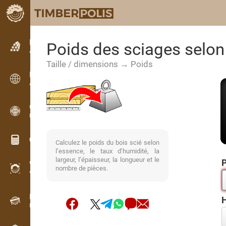
Petites annonces
Poids des sciages selon
Annonces texte
Taille / dimensions → Poids
Petites annonces
Annonces internationales
OPTI-TIMB
Plans de débit
Calculateurs pour le bois
Calculez le poids du bois scié selon
l’essence, le taux d’humidité, la
largeur, l’épaisseur, la longueur et le
P
WoodProfi
nombre de pièces.
Volume de bois avec IA
Enregistreur
Inventaire du bois sur le terrain