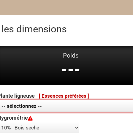
 les dimensions
Poids
---
lante ligneuse
[ Essences préférées ]
Hygrométrie