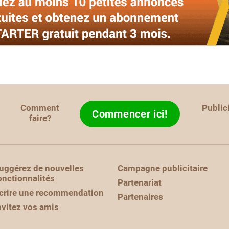
Comment
Public
Commencer ici!
faire?
uggérez de nouvelles
Campagne publicitaire
onctionnalités
Partenariat
crire une recommendation
Partenaires
nvitez vos amis