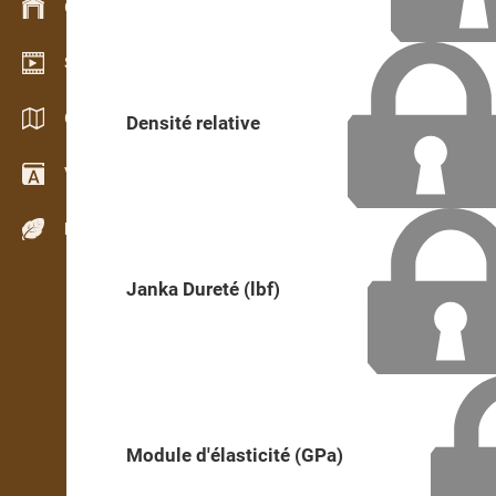
Gestion du stock
Schowroom vidéo
Catalogues / Brochures
Densité relative
Vocabulaire
Espèces de bois
Janka Dureté (lbf)
Module d'élasticité (GPa)