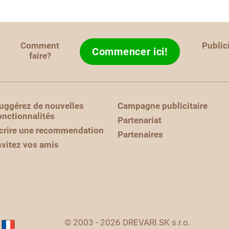
Comment
Public
Commencer ici!
faire?
uggérez de nouvelles
Campagne publicitaire
onctionnalités
Partenariat
crire une recommendation
Partenaires
nvitez vos amis
© 2003 - 2026 DREVARI.SK s.r.o.