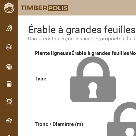
Petites annonces
Érable à grandes feuilles
Annonces texte
Caractéristiques, croissance et propriétés du b
Petites annonces
Annonces internationales
Plante ligneuse
Érable à grandes feuilles
No
OPTI-TIMB
Plans de débit
Type
Calculateurs pour le bois
WoodProfi
Volume de bois avec IA
Enregistreur
Tronc / Diamètre (m)
Inventaire du bois sur le terrain