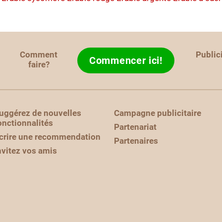
Comment
Public
Commencer ici!
faire?
uggérez de nouvelles
Campagne publicitaire
onctionnalités
Partenariat
crire une recommendation
Partenaires
nvitez vos amis