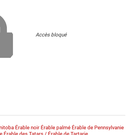
Accès bloqué
nitoba
Érable noir
Érable palmé
Érable de Pennsylvanie
re
Érable des Tatars / Érable de Tartarie