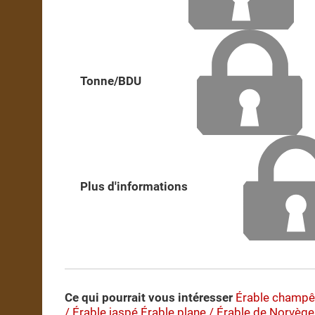
Tonne/BDU
Plus d'informations
Ce qui pourrait vous intéresser
Érable champê
/ Érable jaspé
Érable plane / Érable de Norvège