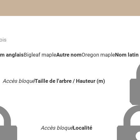
ois
m anglais
Bigleaf maple
Autre nom
Oregon maple
Nom latin 
Accès bloqué
Taille de l'arbre / Hauteur (m)
Accès bloqué
Localité