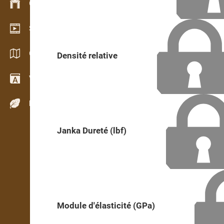
Gestion du stock
Schowroom vidéo
Catalogues / Brochures
Densité relative
Vocabulaire
Espèces de bois
Janka Dureté (lbf)
Module d'élasticité (GPa)