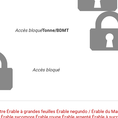
Accès bloqué
Tonne/BDMT
Accès bloqué
tre
Érable à grandes feuilles
Érable negundo / Érable du Ma
Érable sycomore
Érable rouge
Érable argenté
Érable à suc