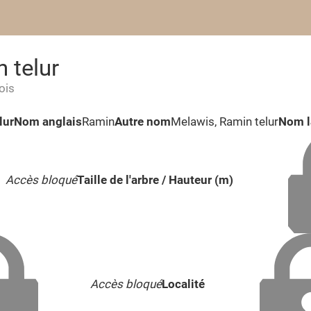
 telur
ois
lur
Nom anglais
Ramin
Autre nom
Melawis, Ramin telur
Nom l
Accès bloqué
Taille de l'arbre / Hauteur (m)
Accès bloqué
Localité