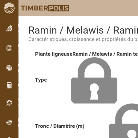
Petites annonces
Ramin / Melawis / Ramin
Annonces texte
Caractéristiques, croissance et propriétés du b
Petites annonces
Annonces internationales
Plante ligneuse
Ramin / Melawis / Ramin te
OPTI-TIMB
Plans de débit
Type
Calculateurs pour le bois
WoodProfi
Volume de bois avec IA
Enregistreur
Tronc / Diamètre (m)
Inventaire du bois sur le terrain