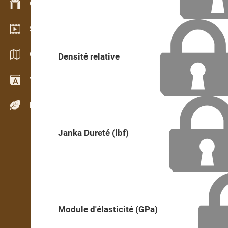
Gestion du stock
Schowroom vidéo
Catalogues / Brochures
Densité relative
Vocabulaire
Espèces de bois
Janka Dureté (lbf)
Module d'élasticité (GPa)