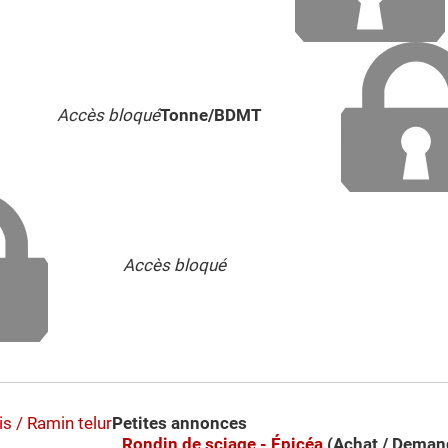
Accès bloqué
Tonne/BDMT
Accès bloqué
s / Ramin telur
Petites annonces
Rondin de sciage - Épicéa
(Achat / Deman