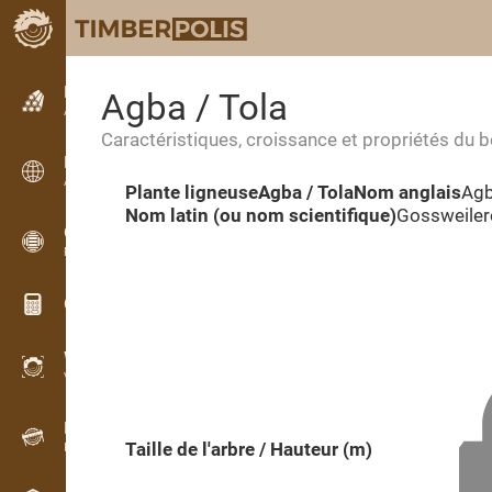
Petites annonces
Agba / Tola
Annonces texte
Caractéristiques, croissance et propriétés du b
Petites annonces
Annonces internationales
Plante ligneuse
Agba / Tola
Nom anglais
Agb
Nom latin (ou nom scientifique)
Gossweiler
OPTI-TIMB
Plans de débit
Calculateurs pour le bois
WoodProfi
Volume de bois avec IA
Enregistreur
Taille de l'arbre / Hauteur (m)
Inventaire du bois sur le terrain