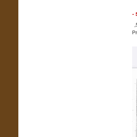
- 
,5
Pr