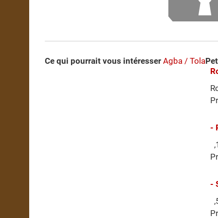
Ce qui pourrait vous intéresser
Agba / Tola
Pet
R
Ro
Pr
-
,1
Pr
- 
,5
Pr