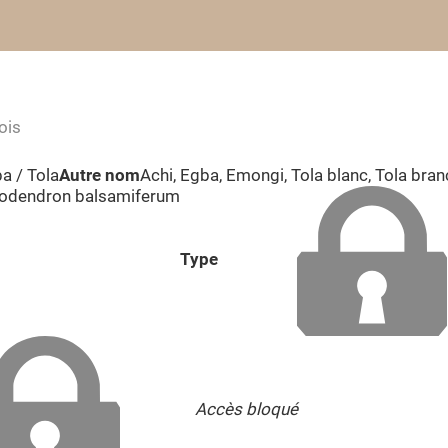
ois
a / Tola
Autre nom
Achi, Egba, Emongi, Tola blanc, Tola bran
odendron balsamiferum
Type
Accès bloqué