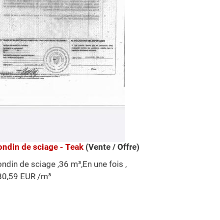
ondin de sciage - Teak
(Vente / Offre)
ndin de sciage ,36 m³,En une fois ,
80,59 EUR /m³