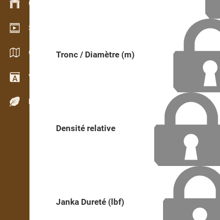
Gestion du stock
Schowroom vidéo
Catalogues / Brochures
Tronc / Diamètre (m)
Vocabulaire
Espèces de bois
Densité relative
Janka Dureté (lbf)