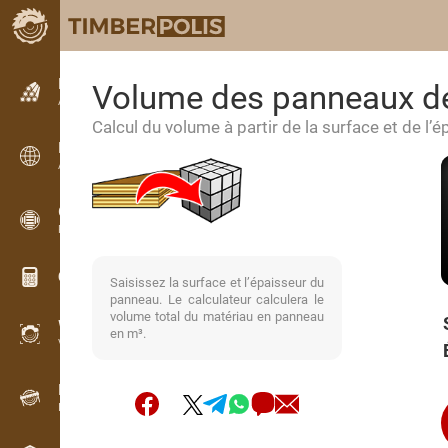
Petites annonces
Volume des panneaux de
Annonces texte
Calcul du volume à partir de la surface et de l
Petites annonces
Annonces internationales
OPTI-TIMB
Plans de débit
Calculateurs pour le bois
Saisissez la surface et l’épaisseur du
panneau. Le calculateur calculera le
volume total du matériau en panneau
WoodProfi
en m³.
Volume de bois avec IA
Enregistreur
Inventaire du bois sur le terrain