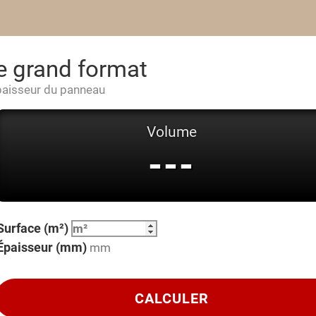
 grand format
’épaisseur du panneau
Volume
---
Surface (m²)
Épaisseur (mm)
CALCULER