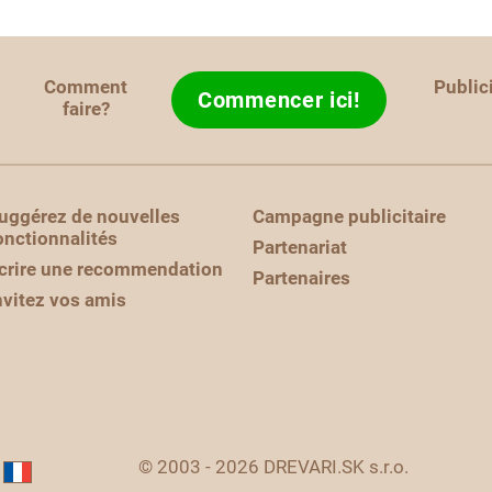
Comment
Public
Commencer ici!
faire?
uggérez de nouvelles
Campagne publicitaire
onctionnalités
Partenariat
crire une recommendation
Partenaires
nvitez vos amis
© 2003 - 2026 DREVARI.SK s.r.o.