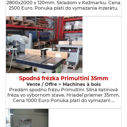
2800x2000 x 120mm. Skladom v Kežmarku. Cena
2500 Euro. Ponuka platí do vymazania inzerátu.
Spodná frézka Primultini 35mm
Vente / Offre > Machines à bois
Predám spodnú frézu Primultini. Silná liatinová
fréza vo výbornom stave. Hriadeľ priemer 35mm.
Cena 1000 Euro Ponuka platí do vymazani …