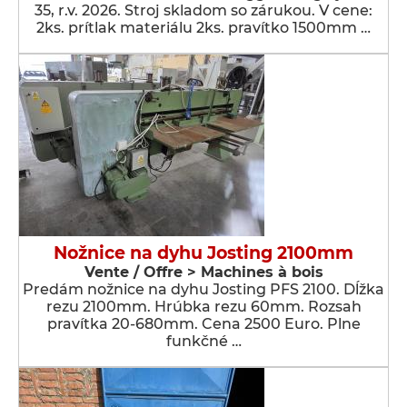
35, r.v. 2026. Stroj skladom so zárukou. V cene:
2ks. prítlak materiálu 2ks. pravítko 1500mm …
Nožnice na dyhu Josting 2100mm
Vente / Offre > Machines à bois
Predám nožnice na dyhu Josting PFS 2100. Dĺžka
rezu 2100mm. Hrúbka rezu 60mm. Rozsah
pravítka 20-680mm. Cena 2500 Euro. Plne
funkčné …