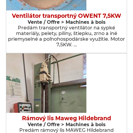
Ventilátor transportný OWENT 7,5KW
Vente / Offre > Machines à bois
Predám transportný ventilátor na sypké
materiály, pelety, piliny, štiepku, zrno a iné
priemyselné a poľnohospodárske využitie. Motor
7,5KW. …
Rámový lis Maweg Hildebrand
Vente / Offre > Machines à bois
Predám rámový lis MAWEG Hildebrand