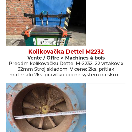
Kolikovačka Dettel M2232
Vente / Offre > Machines à bois
Predám kolíkovačku Dettel M-2232. 22 vrtákov x
32mm Stroj skladom. V cene: 2ks. prítlak
materiálu 2ks. pravítko bočné systém na skru …