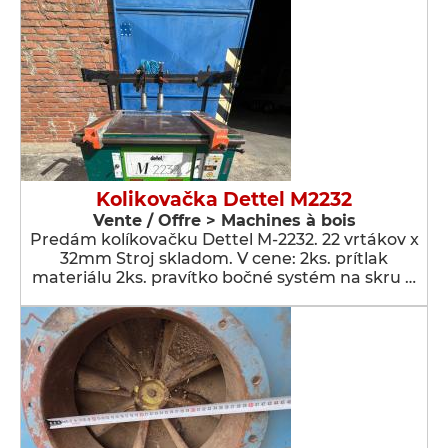
Kolikovačka Dettel M2232
Vente / Offre > Machines à bois
Predám kolíkovačku Dettel M-2232. 22 vrtákov x
32mm Stroj skladom. V cene: 2ks. prítlak
materiálu 2ks. pravítko bočné systém na skru …