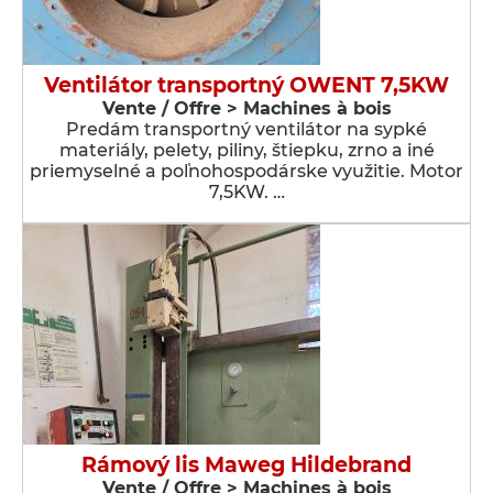
Ventilátor transportný OWENT 7,5KW
Vente / Offre > Machines à bois
Predám transportný ventilátor na sypké
materiály, pelety, piliny, štiepku, zrno a iné
priemyselné a poľnohospodárske využitie. Motor
7,5KW. …
Rámový lis Maweg Hildebrand
Vente / Offre > Machines à bois