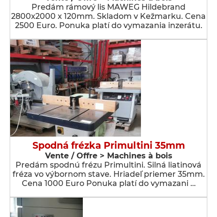
Predám rámový lis MAWEG Hildebrand
2800x2000 x 120mm. Skladom v Kežmarku. Cena
2500 Euro. Ponuka platí do vymazania inzerátu.
Spodná frézka Primultini 35mm
Vente / Offre > Machines à bois
Predám spodnú frézu Primultini. Silná liatinová
fréza vo výbornom stave. Hriadeľ priemer 35mm.
Cena 1000 Euro Ponuka platí do vymazani …