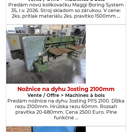
Predám novú kolíkovačku Maggi Boring System
35, r.v. 2026. Stroj skladom so zárukou. V cene:
2ks. prítlak materiálu 2ks. pravítko 1500mm …
Nožnice na dyhu Josting 2100mm
Vente / Offre > Machines à bois
Predám nožnice na dyhu Josting PFS 2100. Dĺžka
rezu 2100mm. Hrúbka rezu 60mm. Rozsah
pravítka 20-680mm. Cena 2500 Euro. Plne
funkčné …