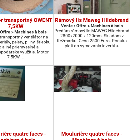
or transportný OWENT
Rámový lis Maweg Hildebrand
7,5KW
Vente / Offre > Machines à bois
Predám rámový lis MAWEG Hildebrand
 Offre > Machines à bois
2800x2000 x 120mm. Skladom v
ransportný ventilátor na
Kežmarku. Cena 2500 Euro. Ponuka
iály, pelety, piliny, štiepku,
platí do vymazania inzerátu.
o a iné priemyselné a
podárske využitie. Motor
7,5KW. …
ière quatre faces -
Moulurière quatre faces -