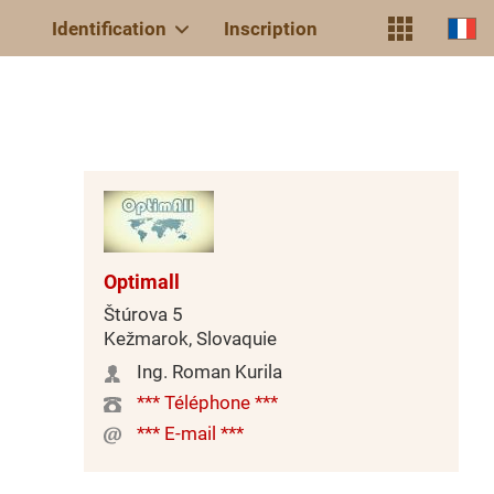
Identification
Inscription
Optimall
Štúrova 5
Kežmarok, Slovaquie
Ing. Roman Kurila
*** Téléphone ***
*** E-mail ***