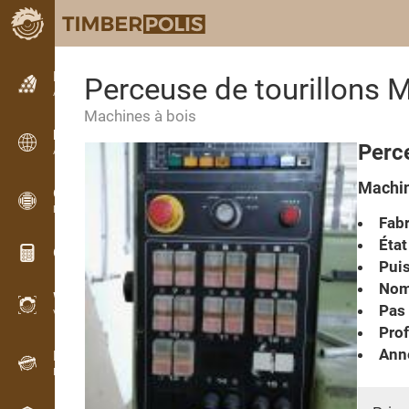
Petites annonces
Perceuse de tourillons 
Annonces texte
Machines à bois
Petites annonces
Perce
Annonces internationales
Machin
OPTI-TIMB
Plans de débit
Fabr
État
Calculateurs pour le bois
Pui
Nom
WoodProfi
Pas 
Volume de bois avec IA
Prof
Anné
Enregistreur
Inventaire du bois sur le terrain