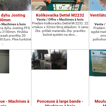
 dyhu Josting
Kolikovačka Dettel M2232
Ventilát
00mm
Vente / Offre > Machines à bois
Predám kolíkovačku Dettel M-2232. 22
 > Machines à bois
Vente /
vrtákov x 32mm Stroj skladom. V cene:
na dyhu Josting PFS
Predám t
2ks. prítlak materiálu 2ks. pravítko
zu 2100mm. Hrúbka
sypké mater
bočné systém na skru …
zsah pravítka 20-
zrn
 Euro. Plne funkčné
poľnohos
…
que - Machines à
Ponceuse à large bande -
Moulur