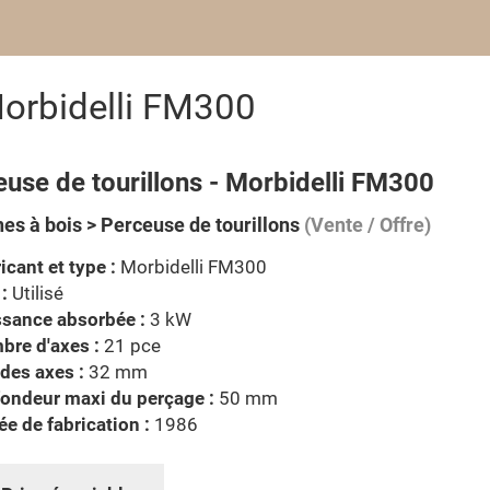
Morbidelli FM300
use de tourillons - Morbidelli FM300
es à bois > Perceuse de tourillons
(Vente / Offre)
icant et type :
Morbidelli FM300
 :
Utilisé
ssance absorbée :
3 kW
bre d'axes :
21 pce
des axes :
32 mm
ondeur maxi du perçage :
50 mm
e de fabrication :
1986