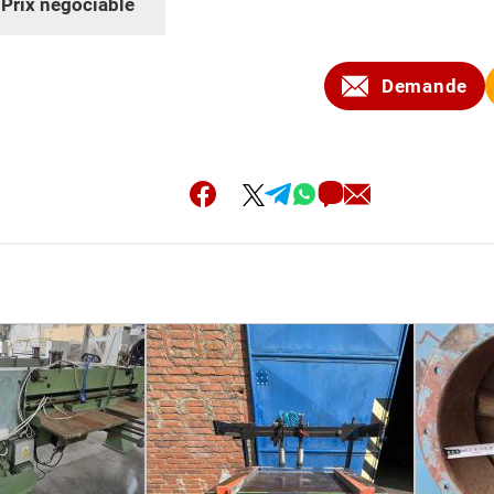
:
Prix négociable
Demande