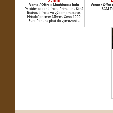
35mm
Vente / Offre > Machines à bois
Vente / Offre
Predám spodnú frézu Primultini. Silná
SCM Te
liatinová fréza vo výbornom stave.
Hriadeľ priemer 35mm. Cena 1000
Euro Ponuka platí do vymazani …