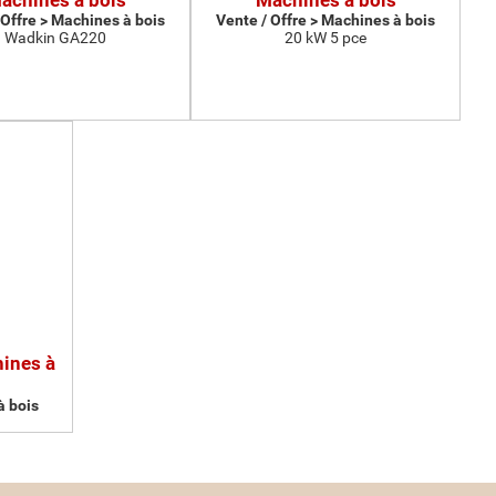
achines à bois
Machines à bois
 Offre > Machines à bois
Vente / Offre > Machines à bois
Wadkin GA220
20 kW 5 pce
hines à
à bois