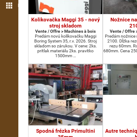
Plus de fonctions
Kolikovačka Maggi 35 - nový
Nožnice na
stroj skladom
21
Vente / Offre > Machines à bois
Vente / Offre
Predám novú kolíkovačku Maggi
Predám nožnice 
Boring System 35, r.v. 2026. Stroj
2100. Dĺžka re
skladom so zárukou. V cene: 2ks.
rezu 60mm. Ro
prítlak materiálu 2ks. pravítko
680mm. Cena 2500
1500mm …
Spodná frézka Primultini
Autre techni