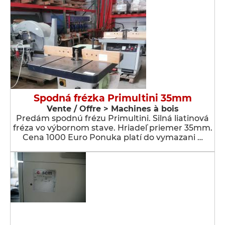
Spodná frézka Primultini 35mm
Vente / Offre > Machines à bois
Predám spodnú frézu Primultini. Silná liatinová
fréza vo výbornom stave. Hriadeľ priemer 35mm.
Cena 1000 Euro Ponuka platí do vymazani …