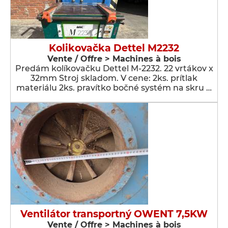
Kolikovačka Dettel M2232
Vente / Offre > Machines à bois
Predám kolíkovačku Dettel M-2232. 22 vrtákov x
32mm Stroj skladom. V cene: 2ks. prítlak
materiálu 2ks. pravítko bočné systém na skru …
Ventilátor transportný OWENT 7,5KW
Vente / Offre > Machines à bois