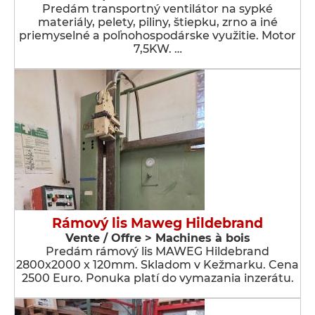
Predám transportný ventilátor na sypké
materiály, pelety, piliny, štiepku, zrno a iné
priemyselné a poľnohospodárske využitie. Motor
7,5KW. …
Rámový lis Maweg Hildebrand
Vente / Offre > Machines à bois
Predám rámový lis MAWEG Hildebrand
2800x2000 x 120mm. Skladom v Kežmarku. Cena
2500 Euro. Ponuka platí do vymazania inzerátu.