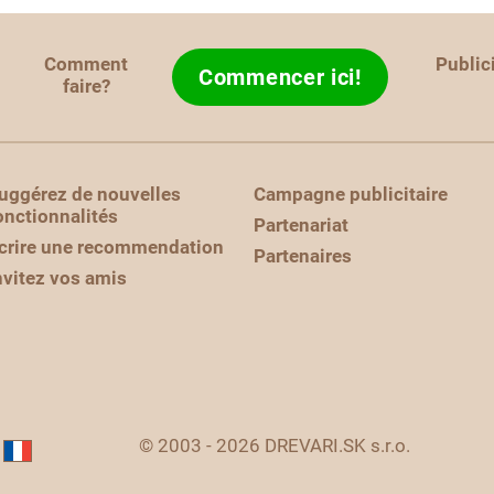
Comment
Public
Commencer ici!
faire?
uggérez de nouvelles
Campagne publicitaire
onctionnalités
Partenariat
crire une recommendation
Partenaires
nvitez vos amis
© 2003 - 2026 DREVARI.SK s.r.o.