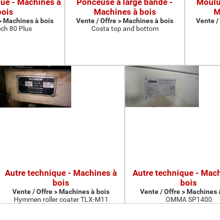
que - Machines à
Ponceuse à large bande -
Moulur
bois
Machines à bois
M
 > Machines à bois
Vente / Offre > Machines à bois
Vente /
ch 80 Plus
Costa top and bottom
Autre technique - Machines à
Autre technique - Mac
bois
bois
Vente / Offre > Machines à bois
Vente / Offre > Machines 
Hymmen roller coater TLX-M11
OMMA SP1400