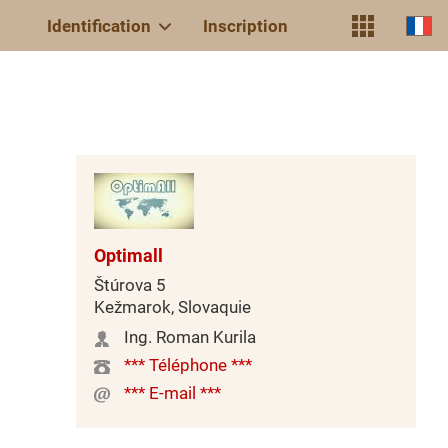
Identification
Inscription
Optimall
Štúrova 5
Kežmarok, Slovaquie
Ing. Roman Kurila
*** Téléphone ***
*** E-mail ***