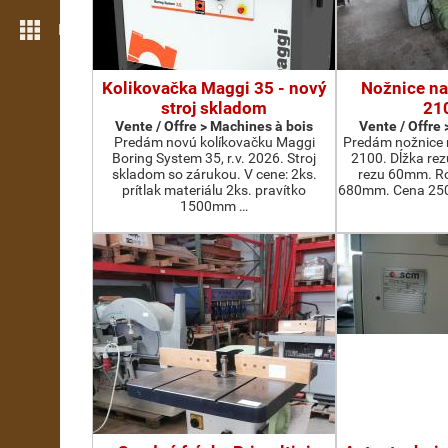
Plus de fonctions
Kolikovačka Maggi 35 - nový
Nožnice na
stroj skladom
21
Vente / Offre > Machines à bois
Vente / Offre
Predám novú kolíkovačku Maggi
Predám nožnice 
Boring System 35, r.v. 2026. Stroj
2100. Dĺžka re
skladom so zárukou. V cene: 2ks.
rezu 60mm. Ro
prítlak materiálu 2ks. pravítko
680mm. Cena 2500
1500mm …