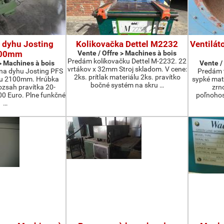
 dyhu Josting
Kolikovačka Dettel M2232
Ventilát
00mm
Vente / Offre > Machines à bois
Predám kolíkovačku Dettel M-2232. 22
 > Machines à bois
Vente /
vrtákov x 32mm Stroj skladom. V cene:
na dyhu Josting PFS
Predám t
2ks. prítlak materiálu 2ks. pravítko
zu 2100mm. Hrúbka
sypké mater
bočné systém na skru …
zsah pravítka 20-
zrn
 Euro. Plne funkčné
poľnohos
…