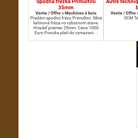
Spodná frézka Primultini
Autre techni
35mm
Vente / Offre > Machines à bois
Vente / Offre
Predám spodnú frézu Primultini. Silná
SCM Te
liatinová fréza vo výbornom stave.
Hriadeľ priemer 35mm. Cena 1000
Euro Ponuka platí do vymazani …