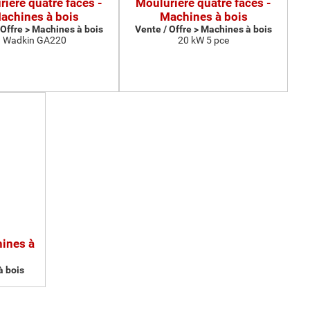
ière quatre faces -
Moulurière quatre faces -
achines à bois
Machines à bois
 Offre > Machines à bois
Vente / Offre > Machines à bois
Wadkin GA220
20 kW 5 pce
hines à
à bois