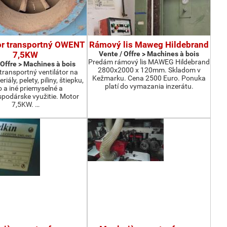
or transportný OWENT
Rámový lis Maweg Hildebrand
7,5KW
Vente / Offre > Machines à bois
Predám rámový lis MAWEG Hildebrand
 Offre > Machines à bois
2800x2000 x 120mm. Skladom v
ransportný ventilátor na
Kežmarku. Cena 2500 Euro. Ponuka
iály, pelety, piliny, štiepku,
platí do vymazania inzerátu.
o a iné priemyselné a
podárske využitie. Motor
7,5KW. …