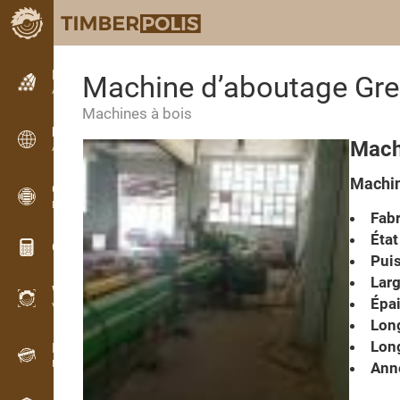
Petites annonces
Machine d’aboutage Gre
Annonces texte
Machines à bois
Petites annonces
Mach
Annonces internationales
Machin
OPTI-TIMB
Plans de débit
Fabr
État
Calculateurs pour le bois
Pui
Larg
WoodProfi
Épai
Volume de bois avec IA
Long
Long
Enregistreur
Inventaire du bois sur le terrain
Anné