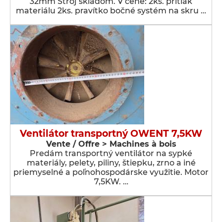
32mm Stroj skladom. V cene: 2ks. prítlak
materiálu 2ks. pravítko bočné systém na skru …
Ventilátor transportný OWENT 7,5KW
Vente / Offre > Machines à bois
Predám transportný ventilátor na sypké
materiály, pelety, piliny, štiepku, zrno a iné
priemyselné a poľnohospodárske využitie. Motor
7,5KW. …