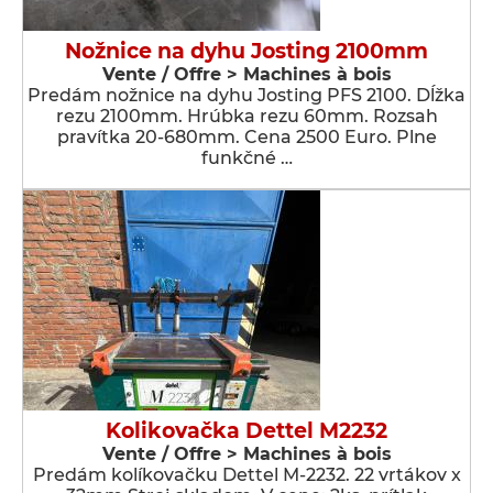
Nožnice na dyhu Josting 2100mm
Vente / Offre > Machines à bois
Predám nožnice na dyhu Josting PFS 2100. Dĺžka
rezu 2100mm. Hrúbka rezu 60mm. Rozsah
pravítka 20-680mm. Cena 2500 Euro. Plne
funkčné …
Kolikovačka Dettel M2232
Vente / Offre > Machines à bois
Predám kolíkovačku Dettel M-2232. 22 vrtákov x