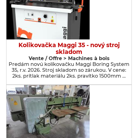
Kolikovačka Maggi 35 - nový stroj
skladom
Vente / Offre > Machines à bois
Predám novú kolíkovačku Maggi Boring System
35, r.v. 2026. Stroj skladom so zárukou. V cene:
2ks. prítlak materiálu 2ks. pravítko 1500mm …