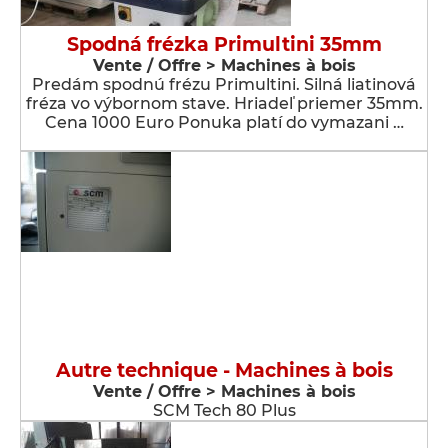
Spodná frézka Primultini 35mm
Vente / Offre > Machines à bois
Predám spodnú frézu Primultini. Silná liatinová
fréza vo výbornom stave. Hriadeľ priemer 35mm.
Cena 1000 Euro Ponuka platí do vymazani …
Autre technique - Machines à bois
Vente / Offre > Machines à bois
SCM Tech 80 Plus