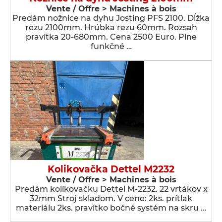
Vente / Offre > Machines à bois
Predám nožnice na dyhu Josting PFS 2100. Dĺžka
rezu 2100mm. Hrúbka rezu 60mm. Rozsah
pravítka 20-680mm. Cena 2500 Euro. Plne
funkčné …
Kolikovačka Dettel M2232
Vente / Offre > Machines à bois
Predám kolíkovačku Dettel M-2232. 22 vrtákov x
32mm Stroj skladom. V cene: 2ks. prítlak
materiálu 2ks. pravítko bočné systém na skru …