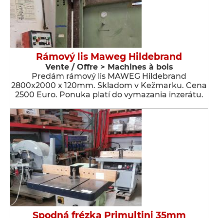
Rámový lis Maweg Hildebrand
Vente / Offre > Machines à bois
Predám rámový lis MAWEG Hildebrand
2800x2000 x 120mm. Skladom v Kežmarku. Cena
2500 Euro. Ponuka platí do vymazania inzerátu.
Spodná frézka Primultini 35mm