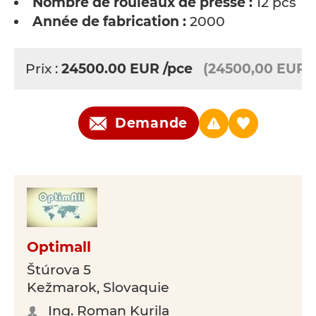
Nombre de rouleaux de presse :
12 pcs
Année de fabrication :
2000
Prix :
24500.00
EUR
/pce
(24500,00 EUR)
Demande
Optimall
Štúrova 5
Kežmarok, Slovaquie
Ing. Roman Kurila