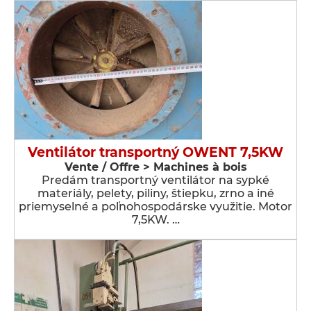
Ventilátor transportný OWENT 7,5KW
Vente / Offre > Machines à bois
Predám transportný ventilátor na sypké
materiály, pelety, piliny, štiepku, zrno a iné
priemyselné a poľnohospodárske využitie. Motor
7,5KW. …