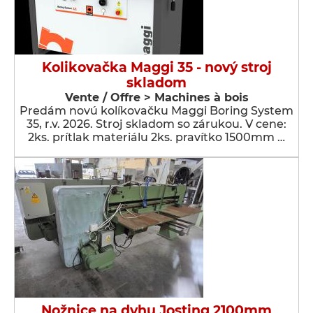
Kolikovačka Maggi 35 - nový stroj
skladom
Vente / Offre > Machines à bois
Predám novú kolíkovačku Maggi Boring System
35, r.v. 2026. Stroj skladom so zárukou. V cene:
2ks. prítlak materiálu 2ks. pravítko 1500mm …
Nožnice na dyhu Josting 2100mm