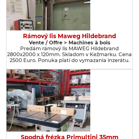
Rámový lis Maweg Hildebrand
Vente / Offre > Machines à bois
Predám rámový lis MAWEG Hildebrand
2800x2000 x 120mm. Skladom v Kežmarku. Cena
2500 Euro. Ponuka platí do vymazania inzerátu.
Spodná frézka Primultini 35mm