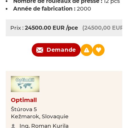
Nombre de rouleaux de presse :
12 pcs
Année de fabrication :
2000
Prix :
24500.00
EUR
/pce
(24500,00 EUR)
Demande
Optimall
Štúrova 5
Kežmarok, Slovaquie
Ing. Roman Kurila