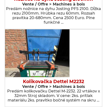
Vente / Offre > Machines à bois
Predám nožnice na dyhu Josting PFS 2100. Dĺžka
rezu 2100mm. Hrúbka rezu 60mm. Rozsah
pravítka 20-680mm. Cena 2500 Euro. Plne
funkčné …
Kolikovačka Dettel M2232
Vente / Offre > Machines à bois
Predám kolíkovačku Dettel M-2232. 22 vrtákov x
32mm Stroj skladom. V cene: 2ks. prítlak
materiálu 2ks. pravítko bočné systém na skru …