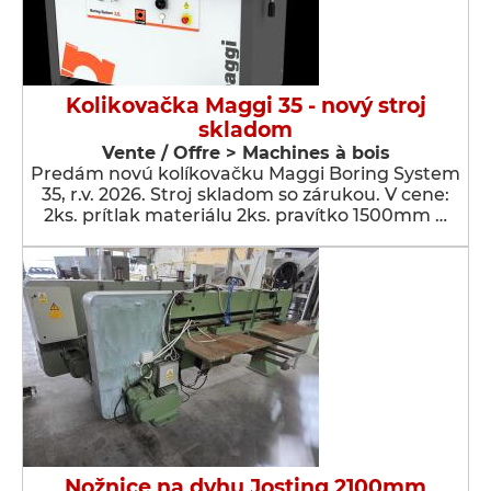
Kolikovačka Maggi 35 - nový stroj
skladom
Vente / Offre > Machines à bois
Predám novú kolíkovačku Maggi Boring System
35, r.v. 2026. Stroj skladom so zárukou. V cene:
2ks. prítlak materiálu 2ks. pravítko 1500mm …
Nožnice na dyhu Josting 2100mm