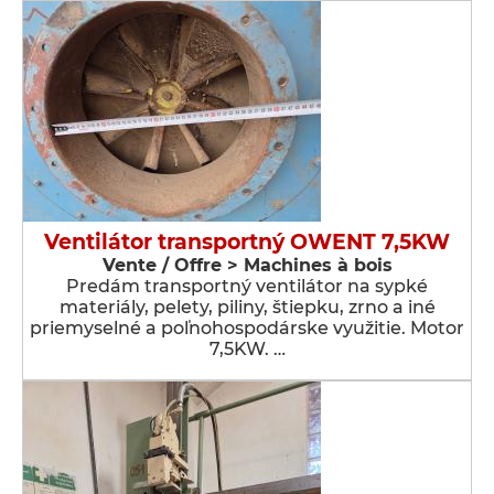
Ventilátor transportný OWENT 7,5KW
Vente / Offre > Machines à bois
Predám transportný ventilátor na sypké
materiály, pelety, piliny, štiepku, zrno a iné
priemyselné a poľnohospodárske využitie. Motor
7,5KW. …