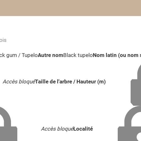
ois
ck gum / Tupelo
Autre nom
Black tupelo
Nom latin (ou nom s
Accès bloqué
Taille de l'arbre / Hauteur (m)
Accès bloqué
Localité