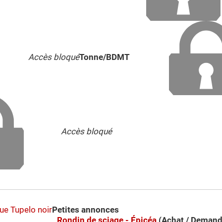
Accès bloqué
Tonne/BDMT
Accès bloqué
que
Tupelo noir
Petites annonces
Rondin de sciage - Épicéa
(Achat / Demand