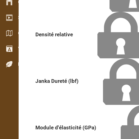
Gestion du stock
Schowroom vidéo
Catalogues / Brochures
Densité relative
Vocabulaire
Espèces de bois
Janka Dureté (lbf)
Module d'élasticité (GPa)