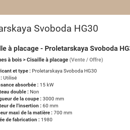
etarskaya Svoboda HG30
ille à placage - Proletarskaya Svoboda H
es à bois > Cisaille à placage
(Vente / Offre)
icant et type :
Proletarskaya Svoboda HG30
 :
Utilisé
ssance absorbée :
15 kW
eau double :
Non
ueur de la coupe :
3000 mm
eur de l'insertion :
60 mm
eur maxi de la matière :
700 mm
e de fabrication :
1980