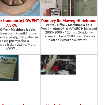
or transportný OWENT
Rámový lis Maweg Hildebrand
7,5KW
Vente / Offre > Machines à bois
Predám rámový lis MAWEG Hildebrand
 Offre > Machines à bois
2800x2000 x 120mm. Skladom v
ransportný ventilátor na
Kežmarku. Cena 2500 Euro. Ponuka
iály, pelety, piliny, štiepku,
platí do vymazania inzerátu.
o a iné priemyselné a
podárske využitie. Motor
7,5KW. …