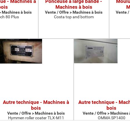
que - Machines à
Ponceuse à large bande -
Moulur
bois
Machines à bois
M
 > Machines à bois
Vente / Offre > Machines à bois
Vente /
ch 80 Plus
Costa top and bottom
Autre technique - Machines à
Autre technique - Mac
bois
bois
Vente / Offre > Machines à bois
Vente / Offre > Machines 
Hymmen roller coater TLX-M11
OMMA SP1400