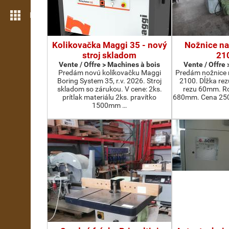
Plus de fonctions
Kolikovačka Maggi 35 - nový
Nožnice na
stroj skladom
21
Vente / Offre > Machines à bois
Vente / Offre
Predám novú kolíkovačku Maggi
Predám nožnice 
Boring System 35, r.v. 2026. Stroj
2100. Dĺžka re
skladom so zárukou. V cene: 2ks.
rezu 60mm. Ro
prítlak materiálu 2ks. pravítko
680mm. Cena 2500
1500mm …