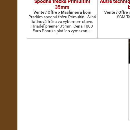
Spodná frézka Primultini
Autre techni
35mm
Vente / Offre > Machines à bois
Vente / Offre
Predám spodnú frézu Primultini. Silná
SCM Te
liatinová fréza vo výbornom stave.
Hriadeľ priemer 35mm. Cena 1000
Euro Ponuka platí do vymazani …