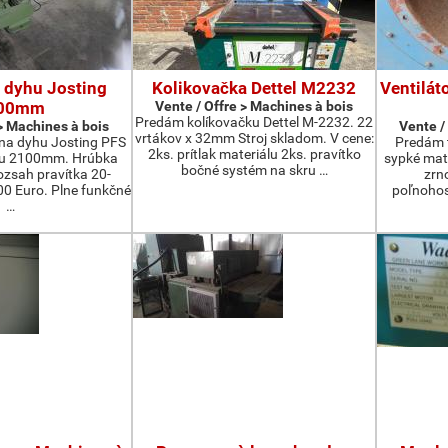
 dyhu Josting
Kolikovačka Dettel M2232
Ventilát
00mm
Vente / Offre > Machines à bois
Predám kolíkovačku Dettel M-2232. 22
 > Machines à bois
Vente /
vrtákov x 32mm Stroj skladom. V cene:
na dyhu Josting PFS
Predám t
2ks. prítlak materiálu 2ks. pravítko
zu 2100mm. Hrúbka
sypké mater
bočné systém na skru …
zsah pravítka 20-
zrn
 Euro. Plne funkčné
poľnohos
…