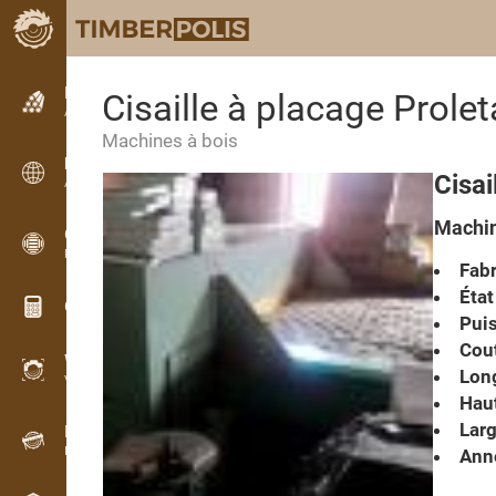
Petites annonces
Cisaille à placage Prol
Annonces texte
Machines à bois
Petites annonces
Cisa
Annonces internationales
Machin
OPTI-TIMB
Plans de débit
Fabr
État
Calculateurs pour le bois
Pui
Cout
WoodProfi
Long
Volume de bois avec IA
Haut
Larg
Enregistreur
Inventaire du bois sur le terrain
Anné