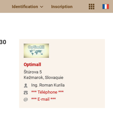
Identification
Inscription
G30
Optimall
Štúrova 5
Kežmarok, Slovaquie
Ing. Roman Kurila
*** Téléphone ***
*** E-mail ***