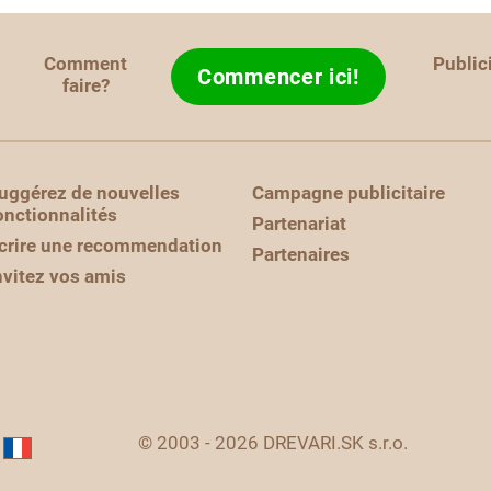
Comment
Public
Commencer ici!
faire?
uggérez de nouvelles
Campagne publicitaire
onctionnalités
Partenariat
crire une recommendation
Partenaires
nvitez vos amis
© 2003 - 2026 DREVARI.SK s.r.o.